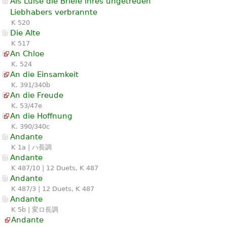
Als Luise die Briefe ihres ungetreuen
Liebhabers verbrannte
K 520
Die Alte
K 517
An Chloe
K. 524
An die Einsamkeit
K. 391/340b
An die Freude
K. 53/47e
An die Hoffnung
K. 390/340c
Andante
K 1a | ハ長調
Andante
K 487/10 | 12 Duets, K 487
Andante
K 487/3 | 12 Duets, K 487
Andante
K 5b | 変ロ長調
Andante