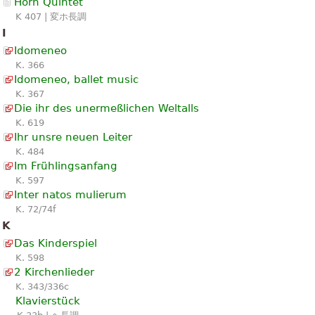
Horn Quintet
K 407 | 変ホ長調
I
Idomeneo
K. 366
Idomeneo, ballet music
K. 367
Die ihr des unermeßlichen Weltalls
K. 619
Ihr unsre neuen Leiter
K. 484
Im Frühlingsanfang
K. 597
Inter natos mulierum
K. 72/74f
K
Das Kinderspiel
K. 598
2 Kirchenlieder
K. 343/336c
Klavierstück