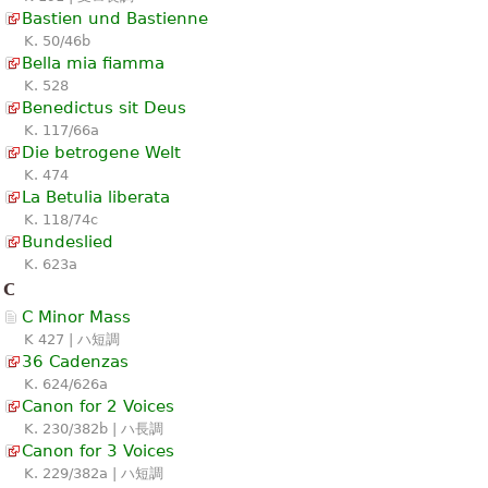
Bastien und Bastienne
K. 50/46b
Bella mia fiamma
K. 528
Benedictus sit Deus
K. 117/66a
Die betrogene Welt
K. 474
La Betulia liberata
K. 118/74c
Bundeslied
K. 623a
C
C Minor Mass
K 427 | ハ短調
36 Cadenzas
K. 624/626a
Canon for 2 Voices
K. 230/382b | ハ長調
Canon for 3 Voices
K. 229/382a | ハ短調