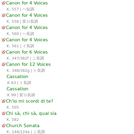
Canon for 4 Voices
K. 557 | ヘ短調
Canon for 4 Voices
K. 558 | 変ロ長調
Canon for 4 Voices
K. 560 | ヘ長調
Canon for 4 Voices
K. 561 | イ長調
Canon for 6 Voices
K. 347/382f | ニ長調
Canon for 12 Voices
K. 348/382g | ト長調
Cassation
K 63 | ト長調
Cassation
K 99 | 変ロ長調
Ch'io mi scordi di te?
K. 505
Chi sà, chi sà, qual sia
K. 582
Church Sonata
K. 144/124a | ニ長調