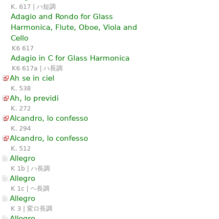
K. 617 | ハ短調
Adagio and Rondo for Glass
Harmonica, Flute, Oboe, Viola and
Cello
K6 617
Adagio in C for Glass Harmonica
K6 617a | ハ長調
Ah se in ciel
K. 538
Ah, lo previdi
K. 272
Alcandro, lo confesso
K. 294
Alcandro, lo confesso
K. 512
Allegro
K 1b | ハ長調
Allegro
K 1c | ヘ長調
Allegro
K 3 | 変ロ長調
Allegro