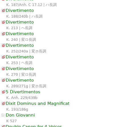
K. 187/Anh. C 17.12 | ハ長調
Divertimento
K. 188/240b | ハ長調
Divertimento
K. 213 | ヘ長調
Divertimento
K. 240 | 変ロ長調
Divertimento
K. 252/240a | 変ホ長調
Divertimento
K. 253 | ヘ長調
Divertimento
K. 270 | 変ロ長調
Divertimento
K. 289/271g | 変ホ長調
5 Divertimentos
K. Anh. 229/439b
Dixit Dominus and Magnificat
K. 193/186g
Don Giovanni
K 527
Double Canon for 4 Voices