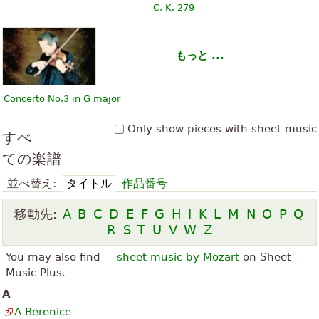
C, K. 279
もっと ...
Concerto No.3 in G major
Only show pieces with sheet music
すべ
ての楽譜
並べ替え:
タイトル
作品番号
移動先:
A
B
C
D
E
F
G
H
I
K
L
M
N
O
P
Q
R
S
T
U
V
W
Z
You may also find
sheet music by Mozart
on Sheet
Music Plus.
A
A Berenice