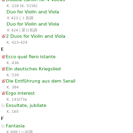
K. 228 (K. 515b)
Duo for Violin and Viola
K 423 | ト長調
Duo for Violin and Viola
K 424 | 変ロ長調
2 Duos for Violin and Viola
K. 423-424
E
Ecco quel fiero istante
K. 436
Ein deutsches Kriegslied
K. 539
Die Entführung aus dem Serail
K. 384
Ergo interest
K. 143/73a
Exsultate, jubilate
K. 165
F
Fantasia
K 608 | ヘ短調