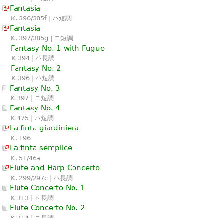
Fantasia
K. 396/385f | ハ短調
Fantasia
K. 397/385g | ニ短調
Fantasy No. 1 with Fugue
K 394 | ハ長調
Fantasy No. 2
K 396 | ハ短調
Fantasy No. 3
K 397 | ニ短調
Fantasy No. 4
K 475 | ハ短調
La finta giardiniera
K. 196
La finta semplice
K. 51/46a
Flute and Harp Concerto
K. 299/297c | ハ長調
Flute Concerto No. 1
K 313 | ト長調
Flute Concerto No. 2
K 314 | ニ長調