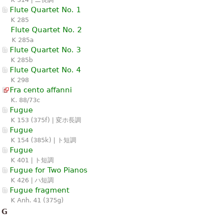
Flute Quartet No. 1
K 285
Flute Quartet No. 2
K 285a
Flute Quartet No. 3
K 285b
Flute Quartet No. 4
K 298
Fra cento affanni
K. 88/73c
Fugue
K 153 (375f) | 変ホ長調
Fugue
K 154 (385k) | ト短調
Fugue
K 401 | ト短調
Fugue for Two Pianos
K 426 | ハ短調
Fugue fragment
K Anh. 41 (375g)
G