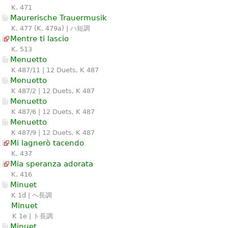
K. 471
Maurerische Trauermusik
K. 477 (K. 479a) | ハ短調
Mentre ti lascio
K. 513
Menuetto
K 487/11 | 12 Duets, K 487
Menuetto
K 487/2 | 12 Duets, K 487
Menuetto
K 487/6 | 12 Duets, K 487
Menuetto
K 487/9 | 12 Duets, K 487
Mi lagnerò tacendo
K. 437
Mia speranza adorata
K. 416
Minuet
K 1d | ヘ長調
Minuet
K 1e | ト長調
Minuet