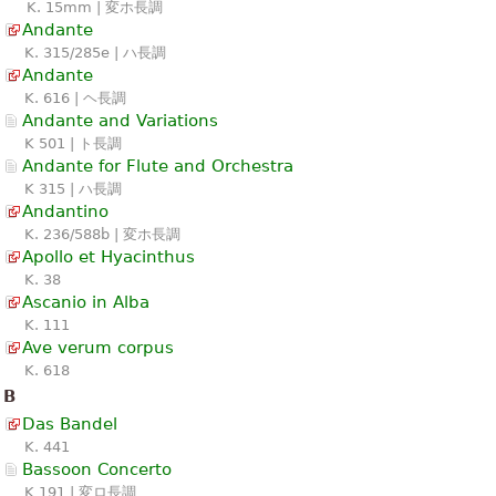
K. 15mm | 変ホ長調
Andante
K. 315/285e | ハ長調
Andante
K. 616 | ヘ長調
Andante and Variations
K 501 | ト長調
Andante for Flute and Orchestra
K 315 | ハ長調
Andantino
K. 236/588b | 変ホ長調
Apollo et Hyacinthus
K. 38
Ascanio in Alba
K. 111
Ave verum corpus
K. 618
B
Das Bandel
K. 441
Bassoon Concerto
K 191 | 変ロ長調