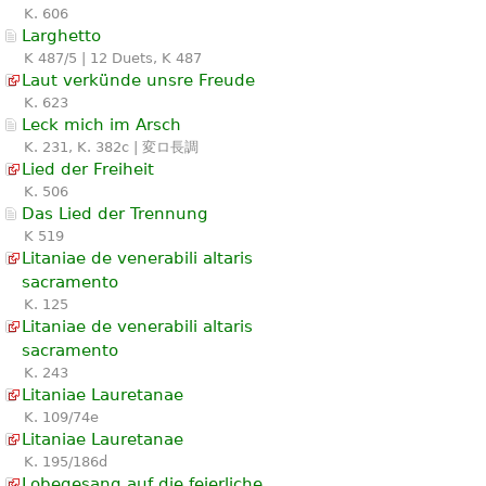
K. 606
Larghetto
K 487/5 | 12 Duets, K 487
Laut verkünde unsre Freude
K. 623
Leck mich im Arsch
K. 231, K. 382c | 変ロ長調
Lied der Freiheit
K. 506
Das Lied der Trennung
K 519
Litaniae de venerabili altaris
sacramento
K. 125
Litaniae de venerabili altaris
sacramento
K. 243
Litaniae Lauretanae
K. 109/74e
Litaniae Lauretanae
K. 195/186d
Lobegesang auf die feierliche