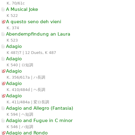
K. 70/61c
A Musical Joke
K 522
A questo seno deh vieni
K. 374
Abendempfindung an Laura
K 523
Adagio
K 487/7 | 12 Duets, K 487
Adagio
K 540 | ロ短調
Adagio
K. 356/617a | ハ長調
Adagio
K. 410/484d | ヘ長調
Adagio
K. 411/484a | 変ロ長調
Adagio and Allegro (Fantasia)
K 594 | ヘ短調
Adagio and Fugue in C minor
K 546 | ハ短調
Adagio and Rondo