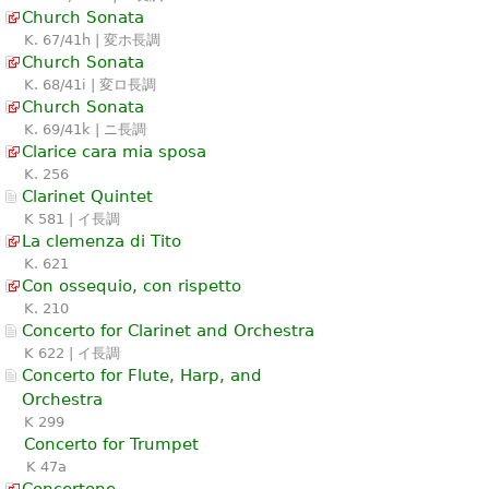
Church Sonata
K. 67/41h | 変ホ長調
Church Sonata
K. 68/41i | 変ロ長調
Church Sonata
K. 69/41k | ニ長調
Clarice cara mia sposa
K. 256
Clarinet Quintet
K 581 | イ長調
La clemenza di Tito
K. 621
Con ossequio, con rispetto
K. 210
Concerto for Clarinet and Orchestra
K 622 | イ長調
Concerto for Flute, Harp, and
Orchestra
K 299
Concerto for Trumpet
K 47a
Concertone