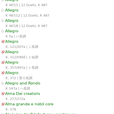
K 487/1 | 12 Duets, K 487
Allegro
K 487/12 | 12 Duets, K 487
Allegro
K 487/8 | 12 Duets, K 487
Allegro
K 5a | ハ長調
Allegro
K. 121/207a | ニ長調
Allegro
K. 312/590d | ト短調
Allegro
K. 357/497a | ト長調
Allegro
K. 372 | 変ロ長調
Allegro and Rondo
K 547a | ヘ長調
Alma Dei creatoris
K. 277/272a
Alma grande e nobil core
K. 578