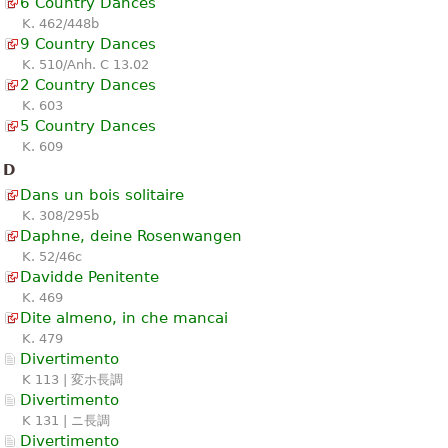
6 Country Dances
K. 462/448b
9 Country Dances
K. 510/Anh. C 13.02
2 Country Dances
K. 603
5 Country Dances
K. 609
D
Dans un bois solitaire
K. 308/295b
Daphne, deine Rosenwangen
K. 52/46c
Davidde Penitente
K. 469
Dite almeno, in che mancai
K. 479
Divertimento
K 113 | 変ホ長調
Divertimento
K 131 | ニ長調
Divertimento