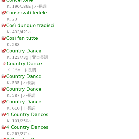
K. 190/186E | ハ長調
Conservati fedele
K. 23
Così dunque tradisci
K. 432/421a
Così fan tutte
K. 588
Country Dance
K. 123/73g | 変ロ長調
Country Dance
K. 15e | ト長調
Country Dance
K. 535 | ハ長調
Country Dance
K. 587 | ハ長調
Country Dance
K. 610 | ト長調
4 Country Dances
K. 101/250a
4 Country Dances
K. 267/271c