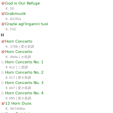
God is Our Refuge
K. 20
Grabmusik
K. 42/35a
Grazie agl'inganni tuoi
K. 532
H
Horn Concerto
K. 370b | 変ホ長調
Horn Concerto
K. 494a | ホ長調
Horn Concerto No. 1
K 412 | ニ長調
Horn Concerto No. 2
K 417 | 変ホ長調
Horn Concerto No. 3
K 447 | 変ホ長調
Horn Concerto No. 4
K 495 | 変ホ長調
12 Horn Duos
K. 487/496a