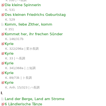
K 33b | ヘ長調
Die kleine Spinnerin
K. 531
Des kleinen Friedrichs Geburtstag
K. 529
Komm, liebe Zither, komm
K 351
Kommet her, ihr frechen Sünder
K. 146/317b
Kyrie
K. 322/296a | 変ホ長調
Kyrie
K. 33 | ヘ長調
Kyrie
K. 341/368a | ニ短調
Kyrie
K. 89/73k | ト長調
Kyrie
K. Anh. 15/323 | ハ長調
L
Land der Berge, Land am Strome
6 Ländlerische Tänze