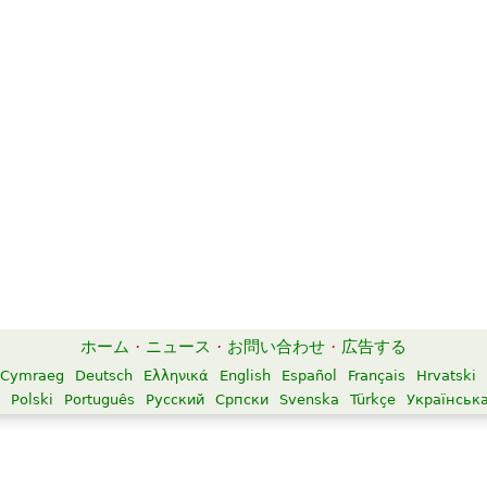
ホーム
·
ニュース
·
お問い合わせ
·
広告する
Cymraeg
Deutsch
Ελληνικά
English
Español
Français
Hrvatski
Polski
Português
Русский
Српски
Svenska
Türkçe
Українськ