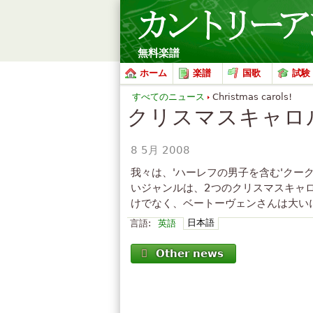
無料楽譜
ホーム
楽譜
国歌
試験
すべてのニュース
Christmas carols!
クリスマスキャロ
8 5月 2008
我々は、'ハーレフの男子を含む'クー
いジャンルは、2つのクリスマスキャロ
けでなく、ベートーヴェンさんは大い
日本語
言語:
英語
Other news