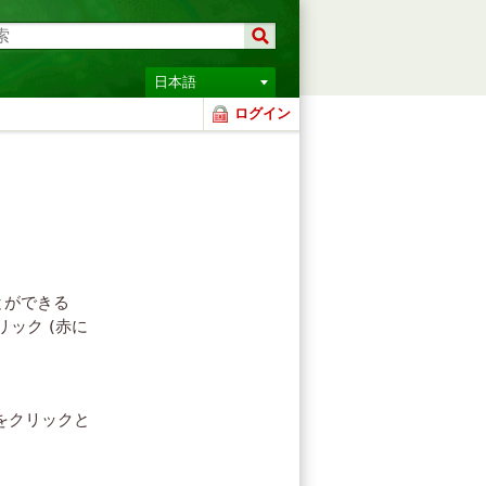
日本語
ログイン
とができる
リック (赤に
 をクリックと