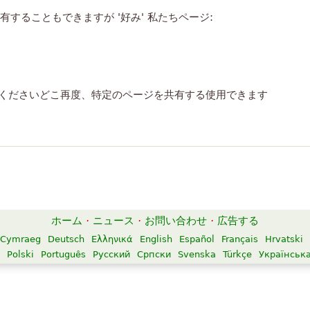
共有することもできますが '好み' 私たちページ:
してくださいどこ再度、特定のページを共有する使用できます
ホーム
·
ニュース
·
お問い合わせ
·
広告する
Cymraeg
Deutsch
Ελληνικά
English
Español
Français
Hrvatski
Polski
Português
Русский
Српски
Svenska
Türkçe
Українськ