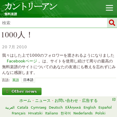
無料楽譜
1000人！
20 7月 2010
我々はした上で1000のフォロワーを渡されるようになりました
Facebookページ
。は、サイトを使用し続けて周りの最高の
無料楽譜のサイトについてのあなたの友達にも教えを忘れずにみ
んなに感謝します。
日本語
言語:
英語
Other news
ホーム
·
ニュース
·
お問い合わせ
·
広告する
العربية
Català
Cymraeg
Deutsch
Ελληνικά
English
Español
Français
Hrvatski
Italiano
한국어
Nederlands
Polski