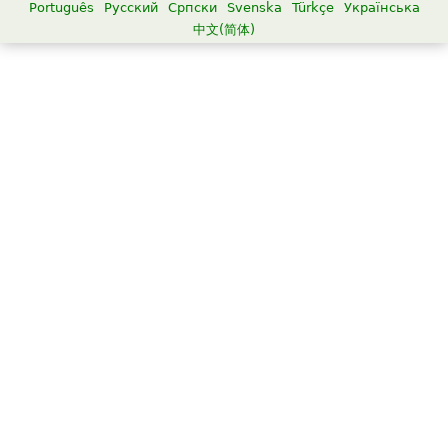
Português
Русский
Српски
Svenska
Türkçe
Українська
中文(简体)