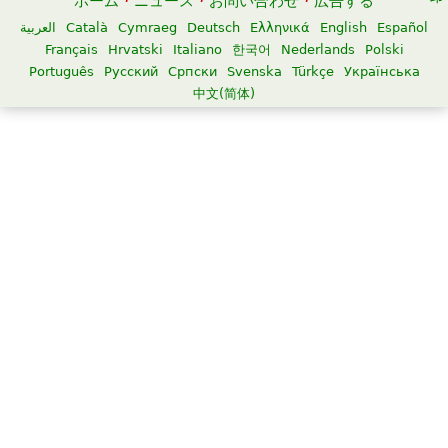
ホーム
·
ニュース
·
お問い合わせ
·
広告する
العربية
Català
Cymraeg
Deutsch
Ελληνικά
English
Español
Français
Hrvatski
Italiano
한국어
Nederlands
Polski
Português
Русский
Српски
Svenska
Türkçe
Українська
中文(简体)