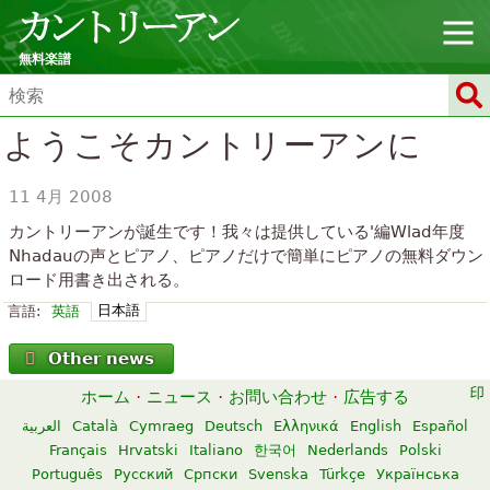
無料楽譜
ようこそカントリーアンに
11 4月 2008
カントリーアンが誕生です！我々は提供している'編Wlad年度
Nhadauの声とピアノ、ピアノだけで簡単にピアノの無料ダウン
ロード用書き出される。
日本語
言語:
英語
Other news
ホーム
·
ニュース
·
お問い合わせ
·
広告する
العربية
Català
Cymraeg
Deutsch
Ελληνικά
English
Español
Français
Hrvatski
Italiano
한국어
Nederlands
Polski
Português
Русский
Српски
Svenska
Türkçe
Українська