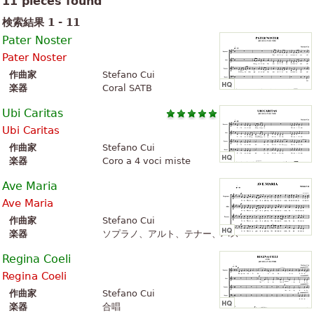
11 pieces found
検索結果 1 - 11
Pater Noster
Pater Noster
作曲家
Stefano Cui
楽器
Coral SATB
Ubi Caritas
Ubi Caritas
作曲家
Stefano Cui
楽器
Coro a 4 voci miste
Ave Maria
Ave Maria
作曲家
Stefano Cui
楽器
ソプラノ、アルト、テナー、バス
Regina Coeli
Regina Coeli
作曲家
Stefano Cui
楽器
合唱