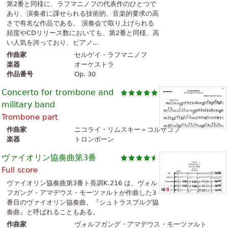
第2番と同様に、ラフマニノフの代表作のひとつで
あり、演奏者に課せられる技術的、音楽的要求の高
さで有名な作品である。 演奏会で取り上げられる
頻度やCDリリース数においても、第2番と同様、高
い人気を誇っており、ピアノ...
作曲家
セルゲイ・ラフマニノフ
楽器
オーケストラ
作品番号
Op. 30
Concerto for trombone and
military band
Trombone part
作曲家
ニコライ・リムスキー＝コルサコフ
楽器
トロンボーン
ヴァイオリン協奏曲第3番
Full score
ヴァイオリン協奏曲第3番ト長調K.216 は、ヴォル
フガング・アマデウス・モーツァルトが作曲した3
番目のヴァイオリン協奏曲。『シュトラスブルグ協
奏曲』と呼ばれることもある。
作曲家
ヴォルフガング・アマデウス・モーツァルト