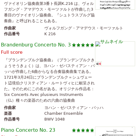
ヴァイオリン協奏曲第3番ト長調K.216 は、ヴォル
フガング・アマデウス・モーツァルトが作曲した3
番目のヴァイオリン協奏曲。『シュトラスブルグ協
奏曲』と呼ばれることもある。
作曲家
ヴォルフガング・アマデウス・モーツァルト
作品番号
K 216
Brandenburg Concerto No. 3
Full score
『ブランデンブルク協奏曲』（ブランデンブルクき
ょうそうきょく）は、ヨハン・ゼバスティアン・バ
ッハが作曲した6曲からなる合奏協奏曲集である。
1721年3月24日にブランデンブルク＝シュヴェー
ト辺境伯クリスティアン・ルートヴィヒに献呈され
た。そのためにこの名がある。オリジナル作品名：
Six Concerts Avec plusieurs Instruments
（仏）種々の楽器のための六曲の協奏曲
作曲家
ヨハン・ゼバスティアン・バッハ
楽器
Chamber Ensemble
作品番号
BWV 1048
Piano Concerto No. 23