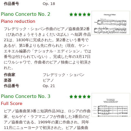
作品番号
Op. 18
Piano Concerto No. 2
Piano reduction
フレデリック・ショパン作曲のピアノ協奏曲第2番
（ぴあのきょうそうきょくだい2ばん）ヘ短調 作品
21は、1830年に完成された。第2番という番号で
あるが、第1番よりも先に作られた（現在、ヤン・
エキエル編纂の「ナショナル・エディション」では
番号は付けられていない）。完成した年の3月17日
にワルシャワで、作曲者のピアノ独奏により初演さ
れた。
作曲家
フレデリック・ショパン
楽器
ピアノ
作品番号
Op. 21
Piano Concerto No. 3
Full Score
ピアノ協奏曲第3番ニ短調作品30は、ロシアの作曲
家、セルゲイ・ラフマニノフが作曲した3番目のピ
アノ協奏曲である。1909年の夏に作曲され、同年
11月にニューヨークで初演された。ピアノ協奏曲