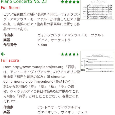
Piano Concerto No. 23
Full Score
ピアノ協奏曲第23番イ長調K.488は、ヴォルフガン
グ・アマデウス・モーツァルトが作曲したピアノ協
奏曲。古典派のピアノ協奏曲の最高峰に位置する作
品の一つである。
作曲家
ヴォルフガング・アマデウス・モーツァルト
楽器
ピアノ、オーケストラ
作品番号
K 488
冬
Full score
From http://www.mutopiaproject.org 「四季」
は、アントニオ・ヴィヴァルディのヴァイオリン協
奏曲集『和声と創意の試み』(Il cimento
dell'armonia e dell'inventione) 作品8のうち、
第1から第4曲の「春」「夏」「秋」「冬」の総
称。ヴィヴァルディ自身は作品8の献辞以外でこれ
ら4曲を「四季」と称したことはない。各曲はそれ
ぞれ3つ...
作曲家
アントニオ・ヴィヴァルディ
楽器
ヴァイオリン、ヴィオラ、チェロ