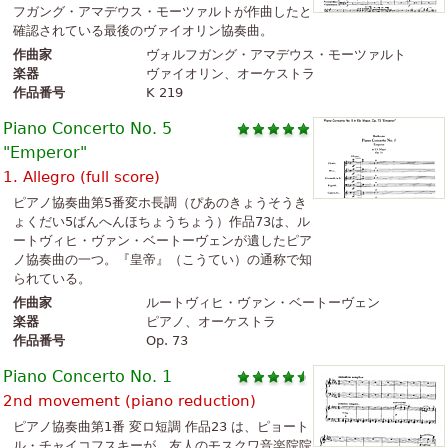
フガング・アマデウス・モーツァルトが作曲したと
確認されている最後のヴァイオリン協奏曲。
作曲家
ヴォルフガング・アマデウス・モーツァルト
楽器
ヴァイオリン、オーケストラ
作品番号
K 219
Piano Concerto No. 5
"Emperor"
1. Allegro (full score)
ピアノ協奏曲第5番変ホ長調（ぴあのきょうそうき
ょくだい5ばんへんほちょうちょう）作品73は、ル
ートヴィヒ・ヴァン・ベートーヴェンが遺したピア
ノ協奏曲の一つ。『皇帝』（こうてい）の通称で知
られている。
作曲家
ルートヴィヒ・ヴァン・ベートーヴェン
楽器
ピアノ、オーケストラ
作品番号
Op. 73
Piano Concerto No. 1
2nd movement (piano reduction)
ピアノ協奏曲第1番 変ロ短調 作品23 は、ピョート
ル・チャイコフスキーが、友人のモスクワ音楽院院