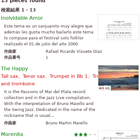
13 pieces found
検索結果 1 - 13
Inolvidable Amor
Este tema es un sanjuanito muy alegre que
además les gusta mucho bailarlo este tema
lo compuse para el festival solo folklor
realizado el 01 de julio del año 2000
作曲家
Rafael Ricardo Vizuete Díaz
作品番号
1
The Happy
Tall sax、Tenor sax、Trumpet in Bb 1、Trumpet in Bb 2
and trombone
It is the Passions of Mar del Plata record
collection and in the Jazz Live compilation.
With the interpretation of Bruno Maiello and
the Swing Jazz. Dedicated in the name of the
nickname that is usual...
作曲家
Bruno Martin Maiello
Morenita