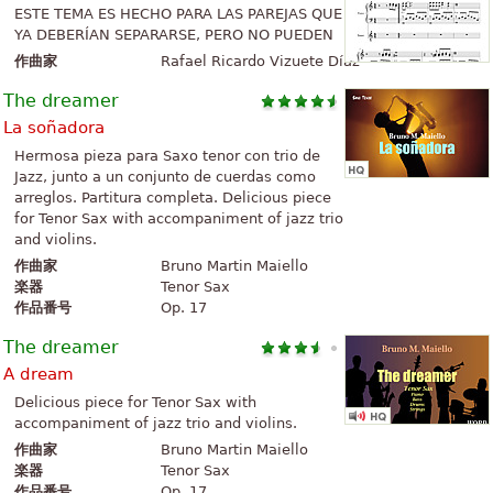
ESTE TEMA ES HECHO PARA LAS PAREJAS QUE
YA DEBERÍAN SEPARARSE, PERO NO PUEDEN
作曲家
Rafael Ricardo Vizuete Díaz
The dreamer
La soñadora
Hermosa pieza para Saxo tenor con trio de
Jazz, junto a un conjunto de cuerdas como
arreglos. Partitura completa. Delicious piece
for Tenor Sax with accompaniment of jazz trio
and violins.
作曲家
Bruno Martin Maiello
楽器
Tenor Sax
作品番号
Op. 17
The dreamer
A dream
Delicious piece for Tenor Sax with
accompaniment of jazz trio and violins.
作曲家
Bruno Martin Maiello
楽器
Tenor Sax
作品番号
Op. 17