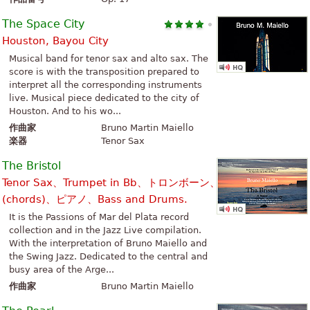
The Space City
Houston, Bayou City
Musical band for tenor sax and alto sax. The
score is with the transposition prepared to
interpret all the corresponding instruments
live. Musical piece dedicated to the city of
Houston. And to his wo...
作曲家
Bruno Martin Maiello
楽器
Tenor Sax
The Bristol
Tenor Sax、Trumpet in Bb、トロンボーン、Guitar
(chords)、ピアノ、Bass and Drums.
It is the Passions of Mar del Plata record
collection and in the Jazz Live compilation.
With the interpretation of Bruno Maiello and
the Swing Jazz. Dedicated to the central and
busy area of the Arge...
作曲家
Bruno Martin Maiello