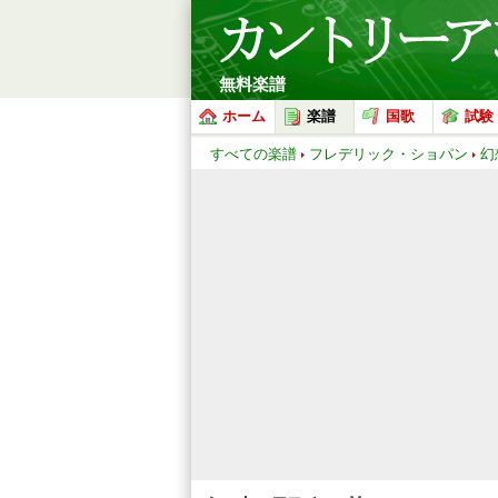
無料楽譜
ホーム
楽譜
国歌
試験
すべての楽譜
フレデリック・ショパン
幻