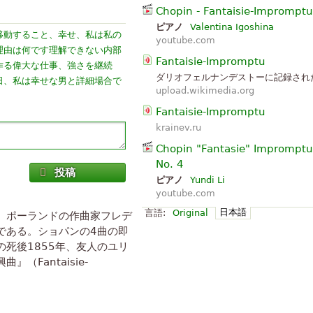
Chopin - Fantaisie-Impromptu
ピアノ
Valentina Igoshina
移動すること、幸せ、私は私の
youtube.com
理由は何です理解できない内部
Fantaisie-Impromptu
作る偉大な仕事、強さを継続
ダリオフェルナンデストーに記録され
日、私は幸せな男と詳細場合で
upload.wikimedia.org
Fantaisie-Impromptu
す、この曲をプレイリストに追
krainev.ru
時間の音楽の最も偉大な王です
可能ですリストからより多くの
Chopin "Fantasie" Impromptu
って、私は実際には持ってでき
No. 4
投稿
ンが、私自身は、これらの
ピアノ
Yundi Li
さいにアカウントを助けることがで
youtube.com
」
日本語
言語:
Original
は、ポーランドの作曲家フレデ
です。作品を愛する;私は本当に
である。ショパンの4曲の即
願っています。おそらくない非
死後1855年、友人のユリ
na。;) はいまいましい高速で
（Fantaisie-
」
れは確かを作成します ！
se comme l'ensemble de la
-継承ライセンスの下で利用可能で
triste que celle-ci soit
』から材料を使用しています。