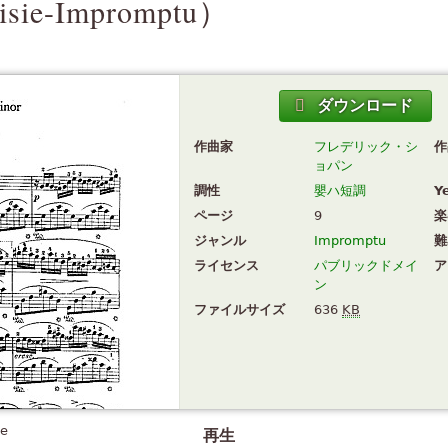
isie-Impromptu
）
ダウンロード
作曲家
フレデリック・シ
作
ョパン
調性
嬰ハ短調
Y
ページ
9
楽
ジャンル
Impromptu
難
ライセンス
パブリックドメイ
ア
ン
ファイルサイズ
636
KB
te
再生