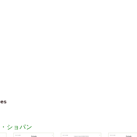
garde à notre époque... Une
を満たす ！それは素晴らしい
それを再生できるかを知らない
めショパン クレイジーだった
ィーは、最初に合計絶望を取る
方月関連しているため光ではな
音楽の歴史の中で。テクニック、
またはより良い、ショパンの作
tes
かげで、元のスコアをそれを学
ンディ ・ リの申し分のない
ク・ショパン
女の全体のqは、私はこのスコ
いその役割を果たすことができ