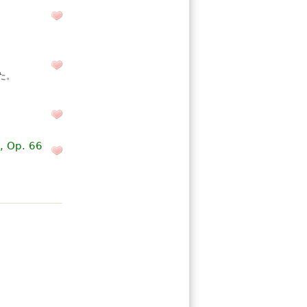
た。
, Op. 66