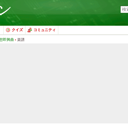
クイズ
コミュニティ
想即興曲
楽譜