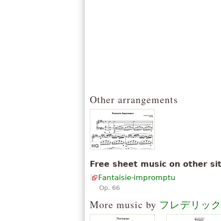
autant critiqué et vue comme rin
」
pensée à Chopin le virtuose...
「
美しい ！非常によくプレイする人
です... 私は私の人生の私の時間で
！Dシモンズ： コメント： 私のた
」
！） ahah
「
たすかりましたっ！！
」
しかし難しいですね・・・
Other arrangements
「
この作品の非常に興味深いメロデ
し、より完璧な平和を翼します。両
」
いです。
「
ショパン： より大規模の間での
感情、妙技。すべての単一の作業、
」
品と同様に
Free sheet music on other si
「
たいへん良い！それを愛した。お
Fantaisie-impromptu
ぶしようとする、非常に困難です。ユ
Op. 66
」
解釈
More music by
フレデリッ
「
私は13歳は、すでにほとんどが彼
アをダウンロードしたのかわからな