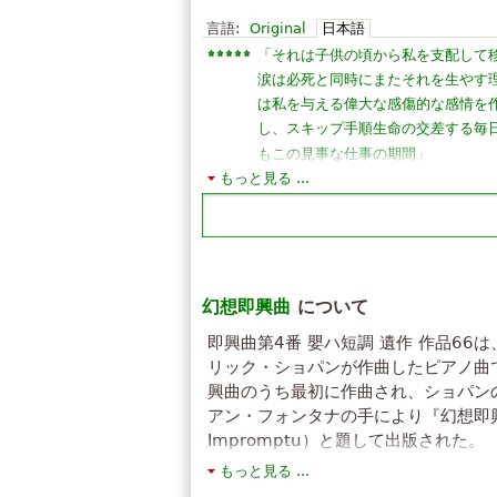
言語:
Original
日本語
「
それは子供の頃から私を支配して
涙は必死と同時にまたそれを生やす
は私を与える偉大な感傷的な感情を
し、スキップ手順生命の交差する毎
」
もこの見事な仕事の期間
もっと見る ...
「
私はそれが触れることは不可能で
加しましたが、ショパンはすべての
が、音楽はさらに感動することは不
不可能でさえあるラカンパネラを持
るようにしたければ、カントリーア
幻想即興曲
muisicasの詳細を参照してくだ
について
きない、私はキーボードを演奏!!!!.
即興曲第4番 嬰ハ短調 遺作 作品66
「
単純に素晴らしい。とても美しい
リック・ショパンが作曲したピアノ曲
私はすぐに再生することができます
興曲のうち最初に作曲され、ショパンの
常に急速なヴァレンティーナ Igoshi
アン・フォンタナの手により『幻想即興曲』
す。しかし、早く練習を始めれば、そ
Impromptu）と題して出版された。
「
Cette musique est merveilleu
テキストはクリエイティブ・コモンズ 表示
もっと見る ...
musique classique !Je trouve très 
す。 それはWikipediaの記事『
幻想即興曲