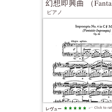
幻想即興曲 （
Fanta
ピアノ
Click to ra
レヴュー