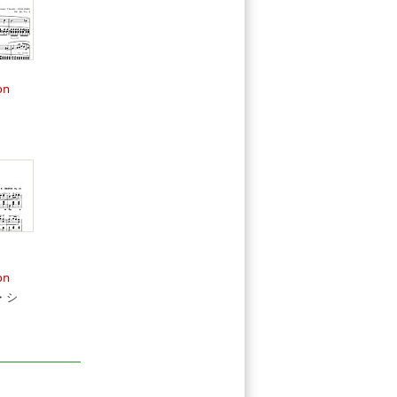
on
on
・シ