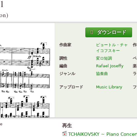
 1
on)
ダウンロード
作曲家
ピョートル・チャ
作
イコフスキー
調性
変ロ短調
ペ
編曲
Rafael Joseffy
楽
ジャンル
協奏曲
ラ
アップロード
Music Library
フ
te
再生
TCHAIKOVSKY ~ Piano Concert