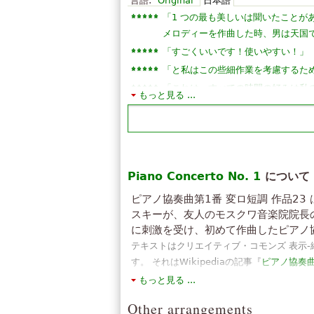
言語:
Original
日本語
「
1 つの最も美しいは聞いたことが
メロディーを作曲した時、男は天国
「
」
すごくいいです！使いやすい！
「
と私はこの些細作業を考慮するため、
「
これは、すべての時間の好みは私
もっと見る ...
」
す。
「
私は実際に、この 3階に 12 月
」
い ！
「
天上の音楽の一つです。マスター Tch
「
Piano Concerto No. 1
壮大な.それは、申し分のない完璧
について
「
」
素晴らしい仕事を最高の
ピアノ協奏曲第1番 変ロ短調 作品23
「
」
私はこの歌が大好き！
スキーが、友人のモスクワ音楽院院長
「
」
に刺激を受け、初めて作曲したピアノ
素晴らしいパフォーマンス
テキストはクリエイティブ・コモンズ 表示
すべて表示 (11)
す。 それはWikipediaの記事『
ピアノ協奏曲
ら材料を使用しています。
もっと見る ...
Other arrangements