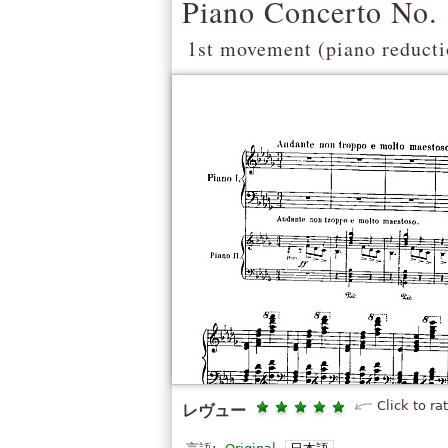
Piano Concerto No.
1st movement (piano reducti
Click to ra
レヴュー