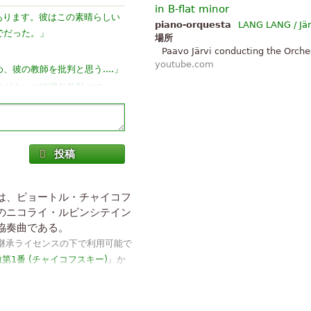
in B-flat minor
あります。彼はこの素晴らしい
piano-orquesta
LANG LANG / Jär
」
でだった。
場所
Paavo Järvi conducting the Orches
youtube.com
」
彼の教師を批判と思う....
のギターに移調午前私ので
、すべての協奏曲演奏。素晴らし
投稿
」
aïkovski は天使です。
」
な技術です。
 は、ピョートル・チャイコフ
のニコライ・ルビンシテイン
協奏曲である。
-継承ライセンスの下で利用可能で
第1番 (チャイコフスキー)
』か