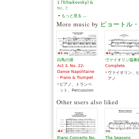
1 (Tchaikovsky) &
No. 2
(Rachmaninoff) -
もっと見る ...
With Orchestral
More music by
ピョートル
Reduction
￥2,715.98
Piano
Dover
Publications
白鳥の湖
ヴァイオリン協奏
Act 3, No. 22:
Complete
Danse Napolitaine
ヴァイオリン、
- Piano & Trumpet
アノ
ピアノ、トランペ
ット、Percussion
Other users also liked
Piano Concerto No.
The Seasons