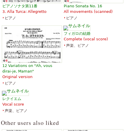
Piano, Violin
Piano Solo
ピアノソナタ第11番
Piano Sonata No. 16
Schott Music
Alfred Music Publishing
3. Alla Turca: Allegretto
All movements (scanned)
ピアノ
ピアノ
フィガロの結婚
Complete (vocal score)
声楽、ピアノ
Eine Kleine Nachtmusik (Easy
Serenade in G K525 'Eine
Piano)
kleine Nachtmusik'
￥1,914.81
￥2,002.94
12 Variations on "Ah, vous
Piano
Piano Solo
dirai-je, Maman"
Bosworth
Edition Peters
Original version
ピアノ
レクイエム
Vocal score
声楽、ピアノ
Eine kleine Nachtmusik
Eine kleine Nachtmusik fur
Other users also liked
Streicher G-Dur KV 525
￥2,235.28
Cello, Viola, Double Bass,
￥2,715.98