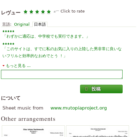
Click to rate
レヴュー
言語:
Original
日本語
「
」
わずかに適応は、中学校でも実行できます。
「
このサイトは、すでに私のお気に入りの上陸した男非常に良いな
」
いフリルと効率的なおめでとう ！
もっと見る ...
「
」
私は仕事は完全に見たことがないに追加しました
「
」
良い 〜 私は非常にこの歌のように
投稿
「
」
私の最初のオーケストラスコア
について
「
」
No pay!! Instant download
Sheet music from
www.mutopiaproject.org
Other arrangements
「
」
スーパー、特に第三部。
「
」
非常に良いサイト！