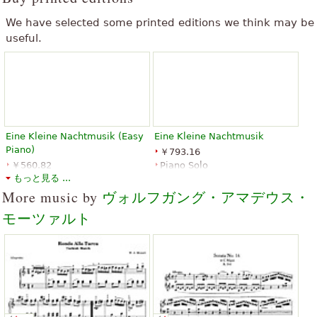
We have selected some printed editions we think may be
useful.
Eine Kleine Nachtmusik (Easy
Eine Kleine Nachtmusik
Piano)
￥793.16
￥560.82
Piano Solo
もっと見る ...
Piano Solo, Easy Piano
Alfred Music Publishing
Santorella Publications
More music by
ヴォルフガング・アマデウス・
モーツァルト
Eine kleine Nachtmusik K. 525
Eine Kleine Nachtmusik
￥1,594.34
￥1,602.35