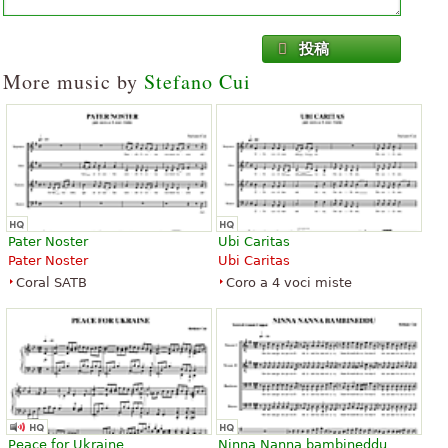
投稿
More music by
Stefano Cui
Pater Noster
Ubi Caritas
Pater Noster
Ubi Caritas
Coral SATB
Coro a 4 voci miste
Peace for Ukraine
Ninna Nanna bambineddu