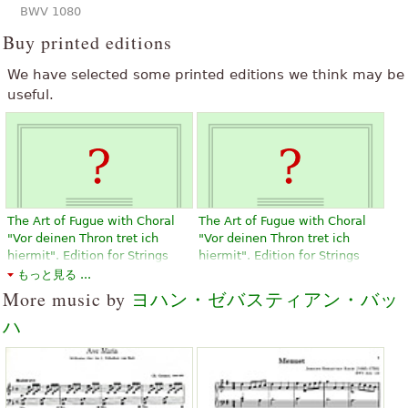
BWV 1080
Buy printed editions
We have selected some printed editions we think may be
useful.
The Art of Fugue with Choral
The Art of Fugue with Choral
"Vor deinen Thron tret ich
"Vor deinen Thron tret ich
hiermit". Edition for Strings
hiermit". Edition for Strings
according to the autograph
according to the autograph
もっと見る ...
and the first printed edition.
and the first printed edition.
More music by
ヨハン・ゼバスティアン・バッ
￥3,196.69
￥3,196.69
ハ
Violin, Viola, Choral, Vocal
Violin, Viola, Choral, Vocal
Baerenreiter
Baerenreiter