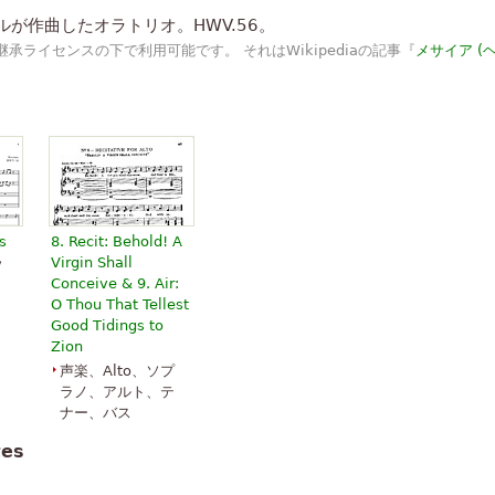
デルが作曲したオラトリオ。HWV.56。
」
い高揚作品!
承ライセンスの下で利用可能です。 それはWikipediaの記事『
メサイア (
」
らしい。
」
作品。
s
8. Recit: Behold! A
Virgin Shall
ソ
Conceive & 9. Air:
、
O Thou That Tellest
Good Tidings to
Zion
声楽、Alto、ソプ
ラノ、アルト、テ
ナー、バス
tes