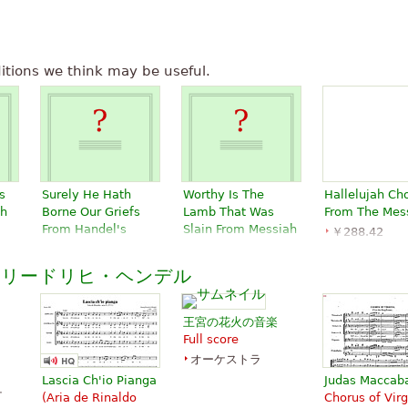
itions we think may be useful.
s
Surely He Hath
Worthy Is The
Hallelujah Ch
ah
Borne Our Griefs
Lamb That Was
From The Mes
From Handel's
Slain From Messiah
￥288.42
Messiah
Note:does Not
Choir, Piano
Include 'Amen'
￥288.42
Accompanim
フリードリヒ・ヘンデル
Choral, Vocal
￥288.42
G. Schirmer
G. Schirmer
Choral, Vocal
G. Schirmer
王宮の花火の音楽
Full score
オーケストラ
Lascia Ch'io Pianga
Judas Maccab
ケ
(Aria de Rinaldo
Chorus of Virg