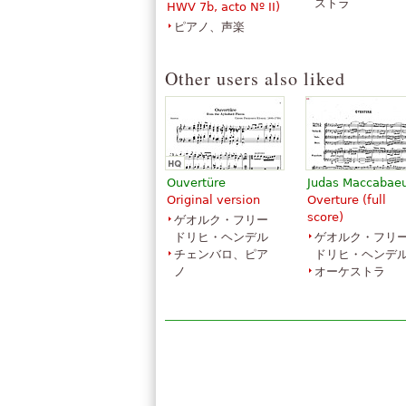
ストラ
HWV 7b, acto Nº II)
ピアノ、声楽
I Know That My
Come Unto Him
Redeemer Liveth
(from Messiah)
(from Messiah)
Other users also liked
￥632.93
￥632.93
Voice
Voice
G. Schirmer
G. Schirmer
Ouvertüre
Judas Maccabae
Original version
Overture (full
score)
ゲオルク・フリー
ドリヒ・ヘンデル
ゲオルク・フリ
Messiah (Oratorio,
Messiah (Oratori
チェンバロ、ピア
ドリヒ・ヘンデ
1741)
1741) - Violin II
ノ
オーケストラ
￥793.16
￥793.16
Trombone, Choir
Violin, Choir
G. Schirmer
G. Schirmer