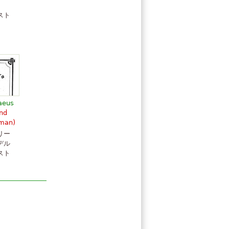
スト
rom
aeus
and
rman)
リー
orio,
デル
スト