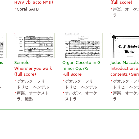
HWV 7b, acto Nº II)
(full score)
Coral SATB
声楽、オーケ
He Shall Feed His
Come Unto Him
Hallelujah (f
ラ
Flock (from
(from Messiah)
Messiah)
Messiah)
￥632.93
￥632.93
￥632.93
Voice
Piano Solo
Voice
G. Schirmer
G. Schirmer
G. Schirmer
us
Semele
Organ Cocerto in G
Judas Maccab
Where'er you walk
minor Op.7/5
Introduction 
(full score)
Full Score
contents (Ge
ー
ゲオルク・フリー
ゲオルク・フリー
ゲオルク・フ
o,
Messiah (Oratorio,
Messiah (Oratorio,
Messiah (Orat
ル
ドリヒ・ヘンデル
ドリヒ・ヘンデル
ドリヒ・ヘン
1741) - Violin I
1741)
1741)
声楽、オーケスト
オルガン、オーケ
声楽、オーケ
￥793.16
ラ、鍵盤
￥793.16
ストラ
￥793.16
ラ
Violin, Choir
Cello, Choir
Choir, B-Flat
G. Schirmer
G. Schirmer
Trumpet
G. Schirmer