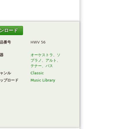
ンロード
品番号
HWV 56
器
オーケストラ
、
ソ
プラノ、アルト、
テナー、バス
ャンル
Classic
ップロード
Music Library