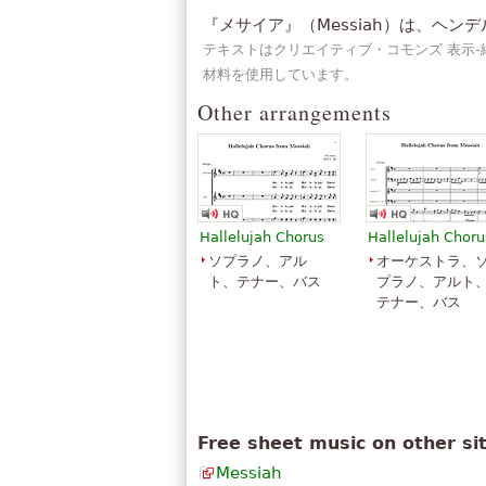
」
く 200 回。
『メサイア』（Messiah）は、ヘン
「
今まで書かれた音楽の最も素晴らし
テキストはクリエイティブ・コモンズ 表示-継
「
材料を使用しています。
非常に聖書の神聖な神学など素晴
「
芸術的な宝物の素晴らしい永遠の
Other arrangements
すべて表示 (26)
Hallelujah Chorus
Hallelujah Choru
ソプラノ、アル
オーケストラ、
ト、テナー、バス
プラノ、アルト
テナー、バス
Free sheet music on other si
Messiah