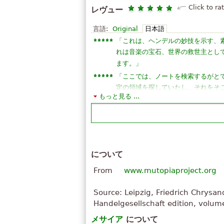
Click to ra
レヴュー
言語:
Original
日本語
「
これは、ヘンデルの妙技を示す、
れは音楽の宝石、世界の救世主として
」
ます。
「
ここでは、ノートを検索するがと
定の領域を探していたし、それをそ
もっと見る ...
」
だった
「
Maravilhoso. Sem comentários
ímpar, assim como a Missa em S
」
Wonderfull.
「
この仕事は栄光、この場所はすばらし
について
」
ポート。
From
www.mutopiaproject.org
「
私はヘンデルの作品が大好きです
私は楽譜は、主の栄光を必要とする
Source: Leipzig, Friedrich Chrysa
「
見つけるが難しいこれらのスコア
Handelgesellschaft edition, volu
」
いますインターネット x!
メサイア
について
「
種の偉大な古典的。私は、CD と wy