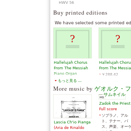
HWV 56
Buy printed editions
We have selected some printed ed
Hallelujah Chorus
Hallelujah Choru
From The Messiah
From The Messi
Piano Organ
￥288.42
￥288.42
Choir
もっと見る ...
Piano, Organ,
G. Schirmer
More music by
ゲオルク・
Choir
G. Schirmer
Zadok the Priest
Full score
ソプラノ、アル
ト、テナー、バ
Lascia Ch'io Pianga
ス、声楽、オー
(Aria de Rinaldo