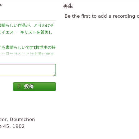
te
再生
Be the first to add a recording 
素晴らしい作品が、とりわけそ
イエス ・ キリストを賛美し
ても素晴らしいです!救世主の特
こに見つけることは非常に幸せ
, É realmente uma obra
i menor de Bach,
投稿
い! おかげで x に歌手にサ
。
」
nder, Deutschen
を投稿いただきありがとうござ
me 45, 1902
słuchałem がある、おそら