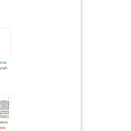
orus
siah
ent
aeus
ins