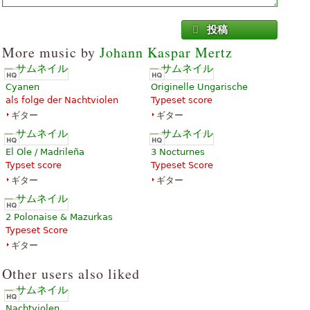
投稿
More music by
Johann Kaspar Mertz
Cyanen
Originelle Ungarische
als folge der Nachtviolen
Typeset score
ギター
ギター
El Ole / Madrileña
3 Nocturnes
Typset score
Typeset Score
ギター
ギター
2 Polonaise & Mazurkas
Typeset Score
ギター
Other users also liked
Nachtviolen