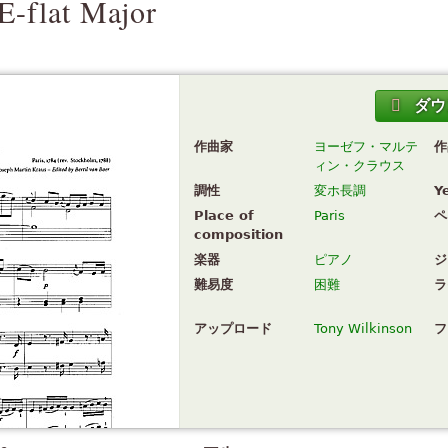
E-flat Major
ダウ
作曲家
ヨーゼフ・マルテ
作
ィン・クラウス
調性
変ホ長調
Y
Place of
Paris
ペ
composition
楽器
ピアノ
ジ
難易度
困難
ラ
アップロード
Tony Wilkinson
フ