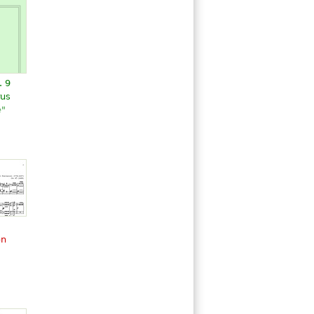
 9
rus
e"
on