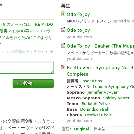
te
再生
Ode To Joy
MIDIパブリック ドメイン
upload.wik
ためのノートには、 RE MI DO
Ode to Joy
京畿再マイルDO再マイルDOラ·
youtube.com
SI DO再マイルを行うためにこのような
」
す
Ode To Joy - Beaker (The Mup
トーベンの華麗な全く完璧だと他
マペットからビーカーに歓喜の歌"をme
youtube.com
 ・ ユゴーの言葉で「ベートー
ュージシャン」とその
Beethoven - Symphony No. 9 
遠のエコー!"アドリアーノ · ペ
Complete
指揮者
Josef Krips
投稿
く耳が聞こえないている間に私
オーケストラ
London Symphony Or
Soprano
Jennifer Vyvyan
、私が神と信じて作業を実行：
Mezzo-Soprano
Shirley Verret
する言葉を考案する必要があり
Tenor
Rudolph Petrak
」
かに偉大な作曲家を見る
Bass
Donaldson Bell
知れないし、言いようのない、唯一
Chorus
Festival Choir
ンの交響曲第9番（こうきょ
youtube.com
上昇を理解することができる喜
は、ベートーヴェンが1824
日本語
言語:
Original