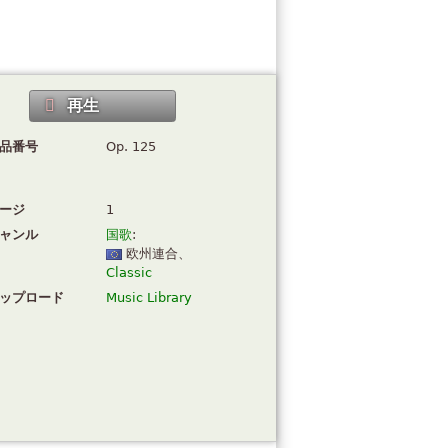
再生
品番号
Op. 125
ージ
1
ャンル
国歌
:
欧州連合
、
Classic
ップロード
Music Library