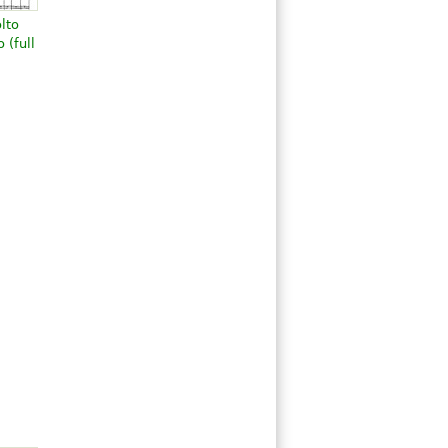
lto
 (full