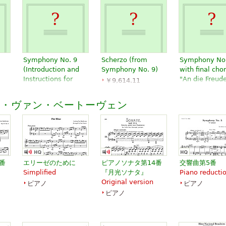
Symphony No. 9
Scherzo (from
Symphony No.
(Introduction and
Symphony No. 9)
with final cho
Instructions for
"An die Freud
￥9,614.11
Study) by Karl
Hal Leonard
￥1,754.57
Eberhardt
Violin
ヒ・ヴァン・ベートーヴェン
￥1,434.10
Baerenreiter
Edition Peters
番
エリーゼのために
ピアノソナタ第14番
交響曲第5番
Simplified
『月光ソナタ』
Piano reducti
Original version
ピアノ
ピアノ
ピアノ