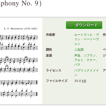
phony No. 9
）
ダウンロード
作曲家
ルートヴィヒ・ヴ
作
ァン・ベートーヴ
ェン
調性
ニ短調
ペ
楽器
声楽
、
ソプラノ、
ジ
アルト、テナー、
バス
ライセンス
パブリックドメイ
ア
ン
ファイルサイズ
35.0
KB