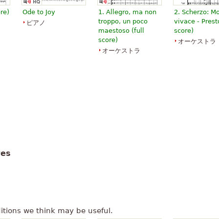
ore)
Ode to Joy
1. Allegro, ma non
2. Scherzo: Mo
troppo, un poco
vivace - Presto
ピアノ
maestoso (full
score)
score)
オーケストラ
オーケストラ
tes
itions we think may be useful.