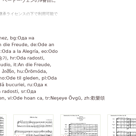
。ベートーヴェンの9番目に
トを作った開発者が（または
古典的で偉大なサイト、それを
-継承ライセンスの下で利用可能で
 (ベートーヴェン)
』から材料を
けるしたい私は悲しいときに落
」
初の 1 つです。
大きさはどのように克服を示し
n die Freude, de:Ode an
あなたの作品の大ファンで
:Oda a la Alegría, eo:Odo
 송가, hr:Oda radosti,
て彼女はゴージャスです。それ
udio, it:An die Freude,
」
初めてだった。
問題で、多くの心に多ければ多
o:Ode til gleden, pl:Oda
dă bucuriei, ru:Ода к
ンプルで美しい
 radosti, sr:Ода
」
のでより高いようになります。
lädjen, vi:Ode hoan ca, tr:Neşeye Övgü, zh:歡樂頌