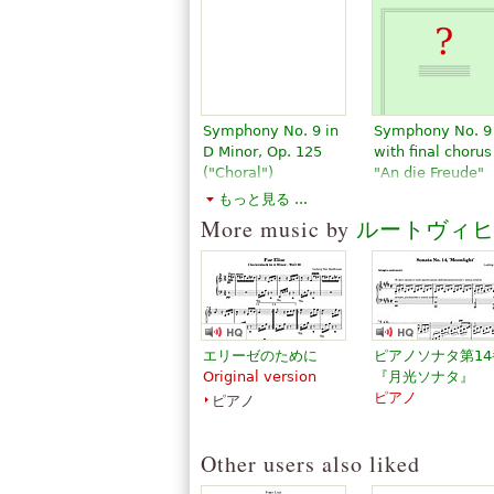
Symphony No. 9 in
Symphony No. 9
D Minor, Op. 125
with final chorus
("Choral")
"An die Freude"
￥1,434.10
￥1,754.57
もっと見る ...
Choir
Viola
More music by
ルートヴィ
Dover
Baerenreiter
Publications
エリーゼのために
ピアノソナタ第14
Original version
『月光ソナタ』
ピアノ
ピアノ
Other users also liked