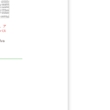
、ア
バス
lva