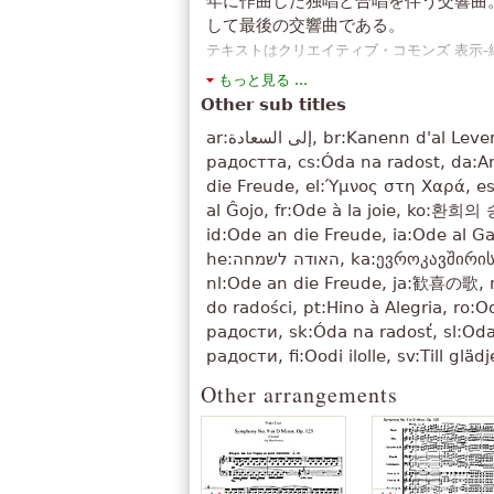
年に作曲した独唱と合唱を伴う交響曲
「
私はここで発見したのはこのサイ
して最後の交響曲である。
Webデザイナー）祝福されるように
テキストはクリエイティブ・コモンズ 表示
」
維持する
す。 それはWikipediaの記事『
交響曲第9番
もっと見る ...
「
何と思うか。彼女は音楽に耳を傾
使用しています。
Other sub titles
胆させた、音楽は、彼女の頭に来る最
ar:إلى السعادة, br:Kanenn d'al Levenez, bg:Ода на
「
これは、ベートーヴェンの才能の
радостта, cs:Óda na radost, da:A
て比類のない作品です。私は芸術の
die Freude, el:Ύμνος στη Χαρά, es
」
す！
al Ĝojo, fr:Ode à la joie, ko:환희의
「
Ja、私はバイオリンの音楽に触れ
id:Ode an die Freude, ia:Ode al Ga
はすべてポソスデカルダスの感動が
he:האודה לשמחה, ka:ევროკავშირის ჰიმნი, hu:Örömóda,
「
何も聴覚、触覚何ので、優雅でも
nl:Ode an die Freude, ja:歓喜の歌, n
」
いほどよいがある。
do radości, pt:Hino à Alegria, ro:O
「
スペイン語のバージョンはこのシ
радости, sk:Óda na radosť, sl:Oda
estremamente は） 歌である
радости, fi:Oodi ilolle, sv:Till g
すべて表示 (98)
Other arrangements