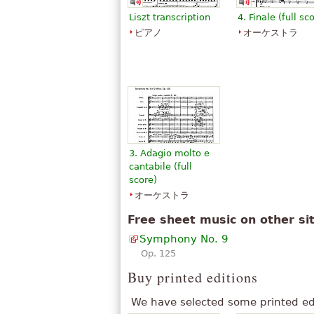
Liszt transcription
4. Finale (full sc
ピアノ
オーケストラ
3. Adagio molto e
cantabile (full
score)
オーケストラ
Free sheet music on other si
Symphony No. 9
Op. 125
Buy printed editions
We have selected some printed ed