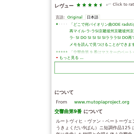
Click to ra
レヴュー
言語:
Original
日本語
「
どこで何バイオリン曲ODE radsti
再マイル·ラ·ラSI京畿坡州京畿坡州
ラ· SI DO SI SI SI SIラララ
メモを読んで見つけることができま
「
交響曲第 9 番はマスターのベー
もっと見る ...
の作品です ！有名な作家ヴィクトル
ヴェンが聞こえたインフィニティ ミ
mùsicas をはるかに超えての無限永
」
レイラ cirino ！」
「
パーフェクト！ベートーベンは全
について
はコメントの下に言ったように曲は
感情の爆発を。彼らはこの曲を表現
From
www.mutopiaproject.org
ます。ベートーベンは、すべての確
交響曲第9番
について
「
Magnificentは、感情を計り
ルートヴィヒ・ヴァン・ベートーヴェ
の永遠の父が宿っ天国の心房と魂の
うきょくだい9ばん）ニ短調作品125 
」
びを思い起こさせる