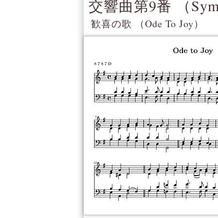
交響曲第9番 （
Sym
歓喜の歌 （
Ode To Joy
）