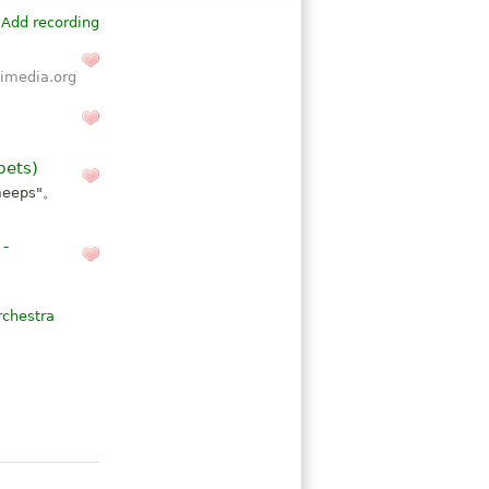
Add recording
imedia.org
pets)
eps"。
-
chestra