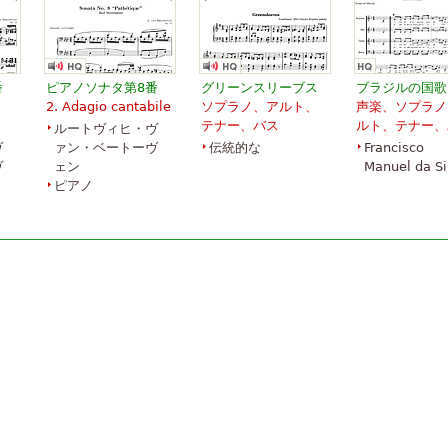
番
ピアノソナタ第8番
グリーンスリーブス
ブラジルの国歌
2. Adagio cantabile
ソプラノ、アルト、
声楽、ソプラノ
テナー、バス
ルト、テナー、
ルートヴィヒ・ヴ
ヴ
ァン・ベートーヴ
伝統的な
Francisco
ヴ
ェン
Manuel da Si
ピアノ