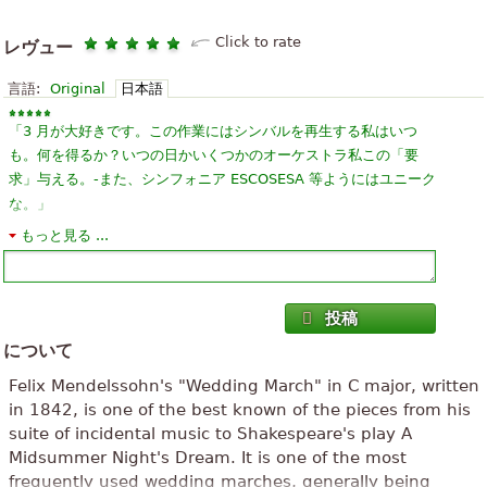
Click to rate
レヴュー
言語:
Original
日本語
「
3 月が大好きです。この作業にはシンバルを再生する私はいつ
も。何を得るか？いつの日かいくつかのオーケストラ私この「要
求」与える。-また、シンフォニア ESCOSESA 等ようにはユニーク
」
な。
もっと見る ...
「
私はこれは素晴らしいと伝統的な結婚式の部分のための理想的だ
と思う。 IMは私の兄弟の結婚式のためにこれを演奏し、私はこれ
」
は、IVEがreasearchの30分後に探していたものだと思う
投稿
「
素晴らしい！私のキーボードにオルガンの音でそれを演奏し、そ
について
れはすぐに本物のように聞こえる...非常にaptを私はそれが来週私
Felix Mendelssohn's "Wedding March" in C major, written
の友人の結婚式のためにプレーする必要があるとして=）あなたを
in 1842, is one of the best known of the pieces from his
」
祝福
suite of incidental music to Shakespeare's play A
Midsummer Night's Dream. It is one of the most
「
たいへん良い。。。スコアを共有いただきありがとうございます
frequently used wedding marches, generally being
は、音楽を愛し、シンプルな作品の研究を開始する多くの人々 を助