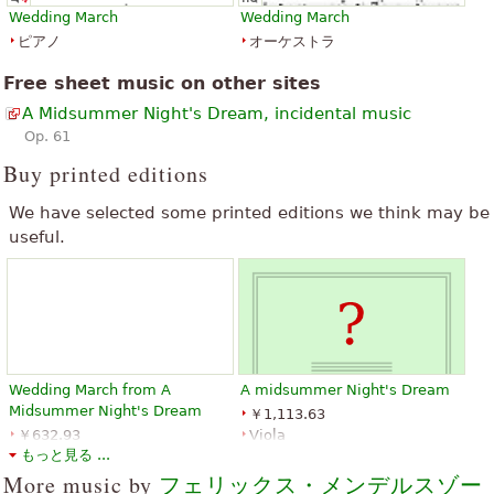
Wedding March
Wedding March
ピアノ
オーケストラ
Free sheet music on other sites
A Midsummer Night's Dream, incidental music
Op. 61
Buy printed editions
We have selected some printed editions we think may be
useful.
Wedding March from A
A midsummer Night's Dream
Midsummer Night's Dream
￥1,113.63
￥632.93
Viola
もっと見る ...
G. Schirmer
Baerenreiter
More music by
フェリックス・メンデルスゾー