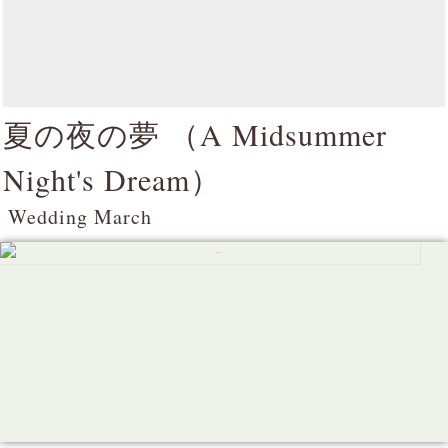
夏の夜の夢 （
A Midsummer
Night's Dream
）
Wedding March