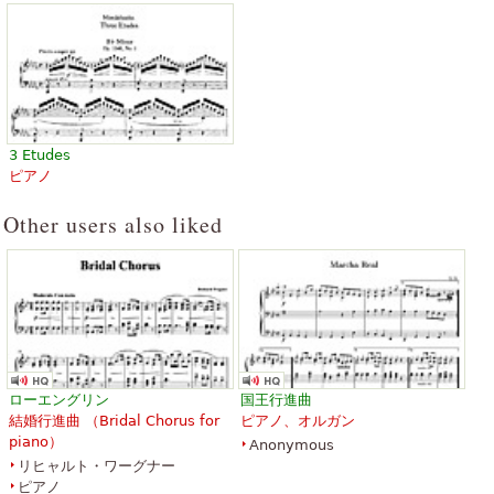
3 Etudes
ピアノ
Other users also liked
ローエングリン
国王行進曲
結婚行進曲 （
Bridal Chorus for
ピアノ、オルガン
piano
）
Anonymous
リヒャルト・ワーグナー
ピアノ