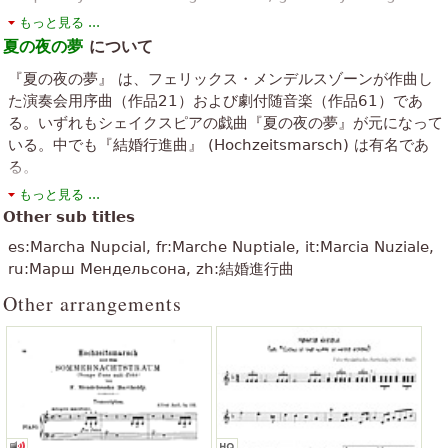
played on a church pipe organ. Wedding March
」
ける.
もっと見る ...
テキストはクリエイティブ・コモンズ 表示-継承ライセンスの下で利用可
夏の夜の夢
について
「
この非常にクールな私は敬礼エクアドルから世界中の音楽の芸術
能です。 それはWikipediaの記事『
Wedding March (Mendelssohn)
』か
『夏の夜の夢』 は、フェリックス・メンデルスゾーンが作曲し
」
を共有するレ ・ agradesco
ら材料を使用しています。
た演奏会用序曲（作品21）および劇付随音楽（作品61）であ
る。いずれもシェイクスピアの戯曲『夏の夜の夢』が元になって
「
非常に美しく演奏、良いペースとトーンで維持されます。私は本
いる。中でも『結婚行進曲』 (Hochzeitsmarsch) は有名であ
」
当に好きです。
る。
「
」
美しい作品は、すべてのクラシック音楽は美しい
テキストはクリエイティブ・コモンズ 表示-継承ライセンスの下で利用可
もっと見る ...
能です。 それはWikipediaの記事『
夏の夜の夢 (メンデルスゾーン)
』から
Other sub titles
「
」
それは宗教的な結婚式のための最高の仕事
材料を使用しています。
es:Marcha Nupcial, fr:Marche Nuptiale, it:Marcia Nuziale,
ru:Марш Мендельсона, zh:結婚進行曲
「
」
infeslismente音楽バンドを殺している
Other arrangements
「
」
人々をしてください私は結婚式の曲のおかげで好き
すべて表示 (36)