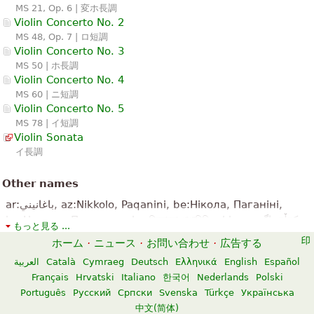
MS 21, Op. 6 | 変ホ長調
Violin Concerto No. 2
MS 48, Op. 7 | ロ短調
Violin Concerto No. 3
MS 50 | ホ長調
Violin Concerto No. 4
MS 60 | ニ短調
Violin Concerto No. 5
MS 78 | イ短調
Violin Sonata
イ長調
Other names
ar:باغانيني, az:Nikkolo, Paqanini, be:Нікола, Паганіні,
bg:Николо, Паганини, bn:নিকোলো পাগানিনি, ckb:نیکۆڵۆ پاگەنینی,
もっと見る ...
cv:Никколо Паганини, el:Νικκολό, Παγκανίνι, fa:نیکولو
ホーム
·
ニュース
·
お問い合わせ
·
広告する
پاگانینی, he:ניקולו פאגאניני, hy:Նիկոլո Պագանինի,
العربية
Català
Cymraeg
Deutsch
Ελληνικά
English
Español
io:Nicolò, Paganini, ja:ニコロ,パガニーニ, ka:ნიკოლო
Français
Hrvatski
Italiano
한국어
Nederlands
Polski
პაგანინი, kk:Паганини, ko:니콜로, 파가니니, ky:Паганини,
Português
Русский
Српски
Svenska
Türkçe
Українська
Никколо, la:Nicolaus, Paganini, lij:Nicolò, Paganìn,
中文(简体)
lv:Nikolo, Paganīni, mk:Николо Паганини, no:Niccolo,