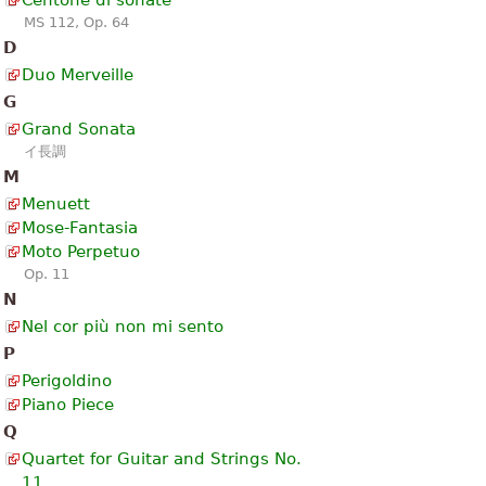
MS 112, Op. 64
D
Duo Merveille
G
Grand Sonata
イ長調
M
Menuett
Mose-Fantasia
Moto Perpetuo
Op. 11
N
Nel cor più non mi sento
P
Perigoldino
Piano Piece
Q
Quartet for Guitar and Strings No.
11