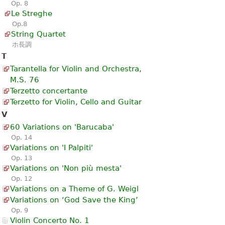
Op. 8
Le Streghe
Op.8
String Quartet
ホ長調
T
Tarantella for Violin and Orchestra,
M.S. 76
Terzetto concertante
Terzetto for Violin, Cello and Guitar
V
60 Variations on 'Barucaba'
Op. 14
Variations on 'I Palpiti'
Op. 13
Variations on 'Non più mesta'
Op. 12
Variations on a Theme of G. Weigl
Variations on ‘God Save the King’
Op. 9
Violin Concerto No. 1