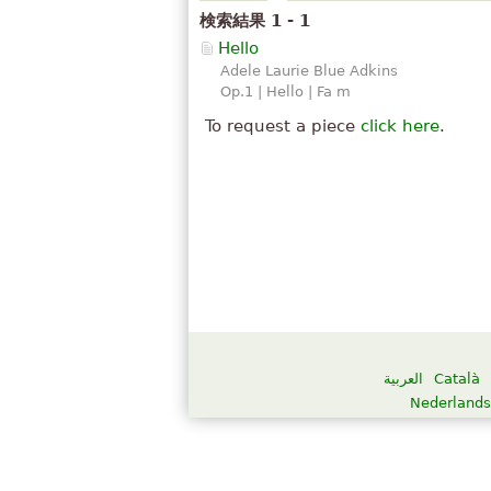
検索結果 1 - 1
Hello
Adele Laurie Blue Adkins
Op.1 | Hello | Fa m
To request a piece
click here
.
العربية
Català
Nederlands