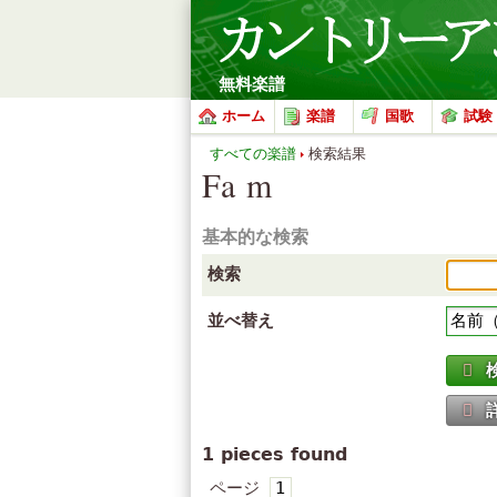
無料楽譜
ホーム
楽譜
国歌
試験
すべての楽譜
検索結果
Fa m
基本的な検索
検索
並べ替え
1 pieces found
ページ
1