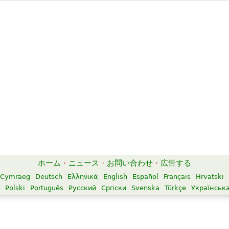
ホーム
·
ニュース
·
お問い合わせ
·
広告する
Cymraeg
Deutsch
Ελληνικά
English
Español
Français
Hrvatski
Polski
Português
Русский
Српски
Svenska
Türkçe
Українськ