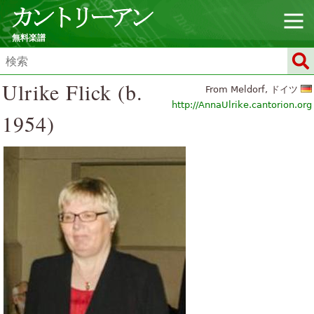
無料楽譜
Ulrike Flick (b.
From Meldorf, ドイツ
http://AnnaUlrike.cantorion.org
1954)