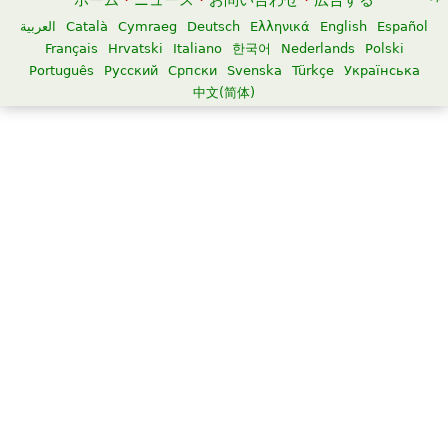
ホーム
·
ニュース
·
お問い合わせ
·
広告する
العربية
Català
Cymraeg
Deutsch
Ελληνικά
English
Español
Français
Hrvatski
Italiano
한국어
Nederlands
Polski
Português
Русский
Српски
Svenska
Türkçe
Українська
中文(简体)