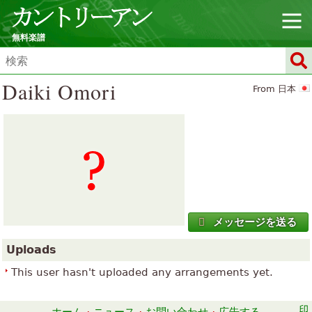
無料楽譜
Daiki Omori
From 日本
メッセージを送る
Uploads
This user hasn't uploaded any arrangements yet.