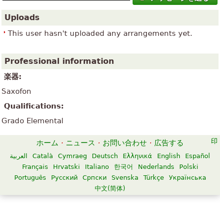
Uploads
This user hasn't uploaded any arrangements yet.
Professional information
楽器:
Saxofon
Qualifications:
Grado Elemental
ホーム
·
ニュース
·
お問い合わせ
·
広告する
العربية
Català
Cymraeg
Deutsch
Ελληνικά
English
Español
Français
Hrvatski
Italiano
한국어
Nederlands
Polski
Português
Русский
Српски
Svenska
Türkçe
Українська
中文(简体)