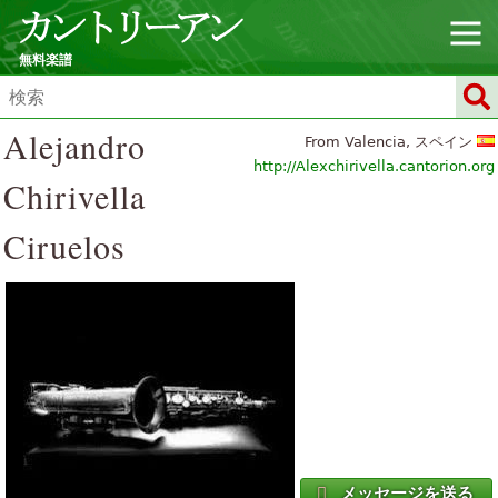
無料楽譜
Alejandro
From Valencia, スペイン
http://Alexchirivella.cantorion.org
Chirivella
Ciruelos
メッセージを送る