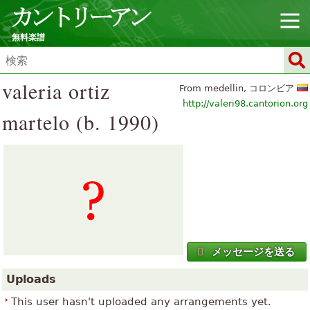
無料楽譜
valeria ortiz
From medellin, コロンビア
http://valeri98.cantorion.org
martelo (b. 1990)
メッセージを送る
Uploads
This user hasn't uploaded any arrangements yet.