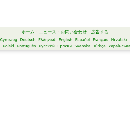
ホーム
·
ニュース
·
お問い合わせ
·
広告する
Cymraeg
Deutsch
Ελληνικά
English
Español
Français
Hrvatski
Polski
Português
Русский
Српски
Svenska
Türkçe
Українськ