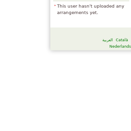
This user hasn't uploaded any
arrangements yet.
العربية
Català
Nederlands