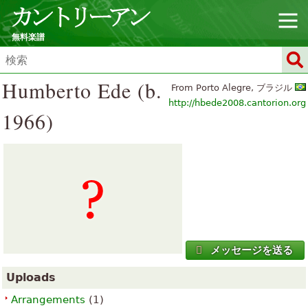
無料楽譜
Humberto Ede (b.
From Porto Alegre, ブラジル
http://hbede2008.cantorion.org
1966)
メッセージを送る
Uploads
Arrangements
(1)