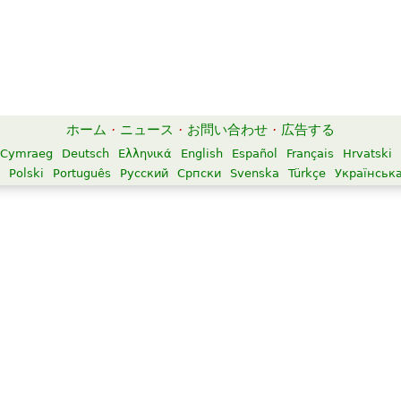
ホーム
·
ニュース
·
お問い合わせ
·
広告する
Cymraeg
Deutsch
Ελληνικά
English
Español
Français
Hrvatski
Polski
Português
Русский
Српски
Svenska
Türkçe
Українськ