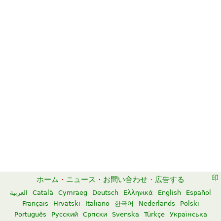
ホーム
·
ニュース
·
お問い合わせ
·
広告する
العربية
Català
Cymraeg
Deutsch
Ελληνικά
English
Español
Français
Hrvatski
Italiano
한국어
Nederlands
Polski
Português
Русский
Српски
Svenska
Türkçe
Українська