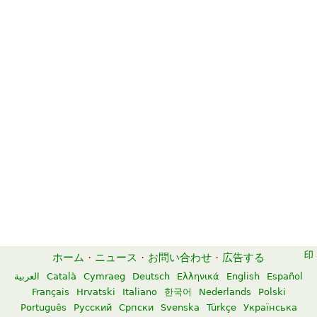
ホーム
·
ニュース
·
お問い合わせ
·
広告する
العربية
Català
Cymraeg
Deutsch
Ελληνικά
English
Español
Français
Hrvatski
Italiano
한국어
Nederlands
Polski
Português
Русский
Српски
Svenska
Türkçe
Українська