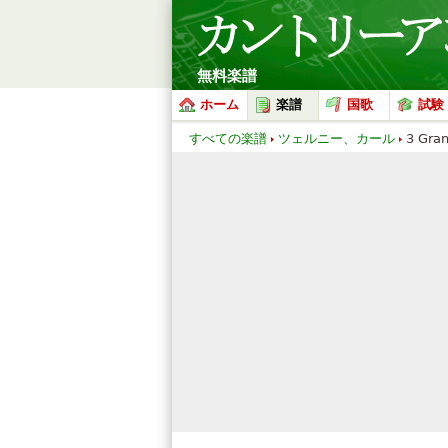
無料楽譜
ホーム
楽譜
国歌
試験
すべての楽譜
ツェルニー、カール
3 Gra