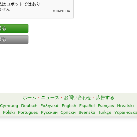
送る
戻る
ホーム
·
ニュース
·
お問い合わせ
·
広告する
Cymraeg
Deutsch
Ελληνικά
English
Español
Français
Hrvatski
Polski
Português
Русский
Српски
Svenska
Türkçe
Українськ