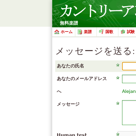
無料楽譜
ホーム
楽譜
国歌
試験
メッセージを送る: Aleja
あなたの氏名
あなたのメールアドレス
へ
Alejan
メッセージ
Human test